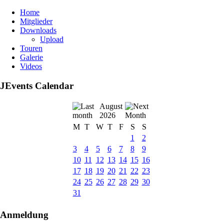
Home
Mitglieder
Downloads
Upload
Touren
Galerie
Videos
JEvents Calendar
August
2026
M
T
W
T
F
S
S
1
2
3
4
5
6
7
8
9
10
11
12
13
14
15
16
17
18
19
20
21
22
23
24
25
26
27
28
29
30
31
Anmeldung