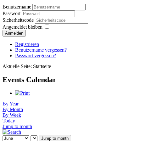
Benutzername
Passwort
Sicherheitscode
Angemeldet bleiben
Anmelden
Registrieren
Benutzername vergessen?
Passwort vergessen?
Aktuelle Seite:
Startseite
Events Calendar
By Year
By Month
By Week
Today
Jump to month
Jump to month