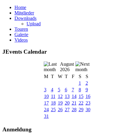
Home
Mitglieder
Downloads
Upload
Touren
Galerie
Videos
JEvents Calendar
August
2026
M
T
W
T
F
S
S
1
2
3
4
5
6
7
8
9
10
11
12
13
14
15
16
17
18
19
20
21
22
23
24
25
26
27
28
29
30
31
Anmeldung