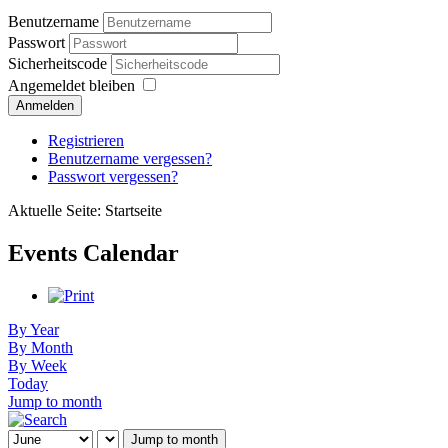
Benutzername
Passwort
Sicherheitscode
Angemeldet bleiben
Anmelden
Registrieren
Benutzername vergessen?
Passwort vergessen?
Aktuelle Seite:
Startseite
Events Calendar
By Year
By Month
By Week
Today
Jump to month
Jump to month