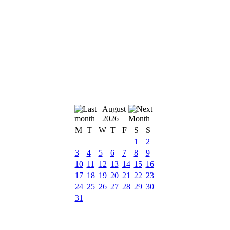
August
2026
M
T
W
T
F
S
S
1
2
3
4
5
6
7
8
9
10
11
12
13
14
15
16
17
18
19
20
21
22
23
24
25
26
27
28
29
30
31