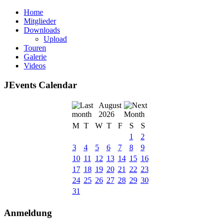
Home
Mitglieder
Downloads
Upload
Touren
Galerie
Videos
JEvents Calendar
August
2026
M
T
W
T
F
S
S
1
2
3
4
5
6
7
8
9
10
11
12
13
14
15
16
17
18
19
20
21
22
23
24
25
26
27
28
29
30
31
Anmeldung